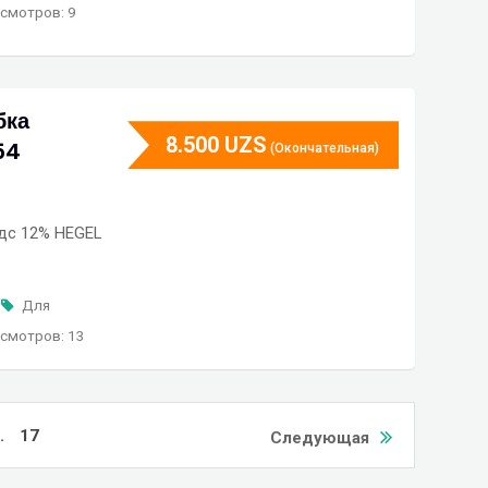
смотров: 9
бка
8.500
UZS
54
(Окончательная)
ндс 12% HEGEL
Для
смотров: 13
.
17
Следующая