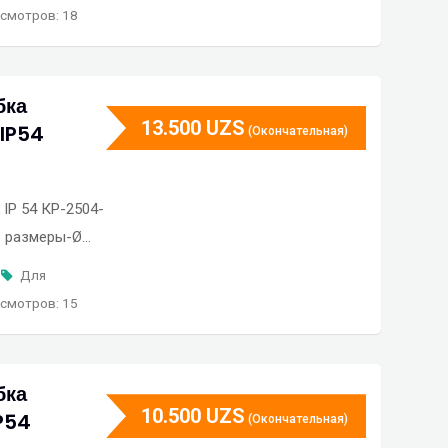
смотров: 18
бка
13.500
UZS
IP54
(Окончательная)
IP 54 КР-2504-
е размеры-Ø…
Для
смотров: 15
бка
10.500
UZS
P54
(Окончательная)