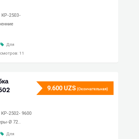
 КР-2503-
ренние
Для
смотров: 11
бка
9.600
UZS
502
(Окончательная)
 КР-2502- 9600
еры-Ø 72…
Для