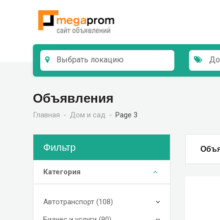
Skip
to
content
Выбрать локацию
До
Объявления
Главная
Дом и сад
Page 3
Фильтр
Объя
Категория
Автотранспорт (108)
Бизнес и услуги (90)