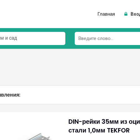
Главная
Вхо
м и сад
вления:
DIN-рейки 35мм из оц
стали 1,0мм TEKFOR