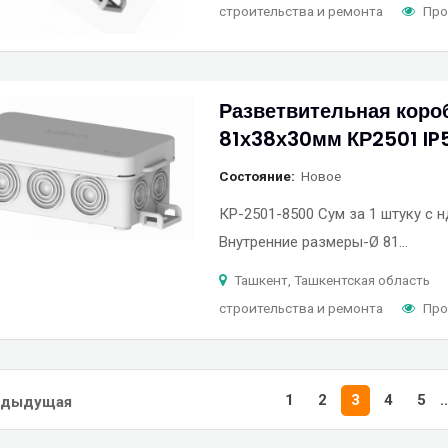
строительства и ремонта
Про
Разветвительная коро
81х38х30мм КР2501 IP
Состояние
Новое
КР-2501-8500 Сум за 1 штуку с 
Внутренние размеры-Ø 81…
Ташкент, Ташкентская область
строительства и ремонта
Про
1
2
3
4
5
..
едыдущая